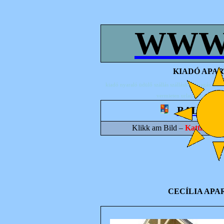
WWW
KIADÓ APAR
kiadó nyaraló üdülő szállás szálláshely magánszál
vermieten
urlaub
ferienhaus
BALATO
Klikk am Bild –
Kattintson 
CECÍLIA AP