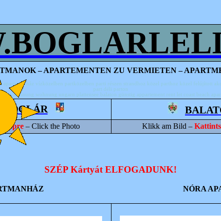
.BOGLARLEL
TMANOK – APARTEMENTEN ZU VERMIETEN – APARTM
lás apartman ház
vízközelben
partközelben parti részen strandhoz közel parthoz közel felújított ak
part déli parton
ferienwohnung
wohnung
ungarn
plattensee
balaton
günstig
appartement
rent
let
coast
beach
apa
NBOGLÁR
BALAT
a képre
– Click the Photo
Klikk am Bild –
Kattint
SZÉP Kártyát ELFOGADUNK
!
ARTMANHÁZ
NÓRA A