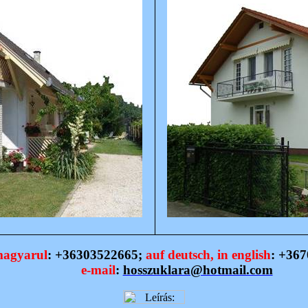
agyarul
: +36303522665;
auf
deutsch
,
in
english
: +36
e-mail
:
hosszuklara@hotmail.com