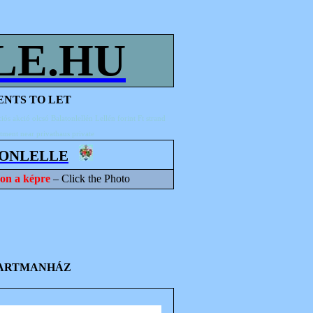
LE.HU
ENTS TO LET
ciós akció olcsó
Balatonlellén
Lellén forint Ft strand
rtment
near
privathaus
private
ONLELLE
son a képre
– Click the Photo
PARTMANHÁZ